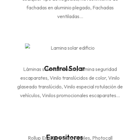
fachadas en aluminio plegado, Fachadas
ventiladas...
Control Solar
Láminas solares edificios, Lámina seguridad
escaparates, Vinilo translúcidos de color, Vinilo
glaseado translúcido, Vinilo especial rotulación de
vehículos, Vinilos promocionales escaparates...
Expositores
Rollup Enaras, Popup textiles, Photocall