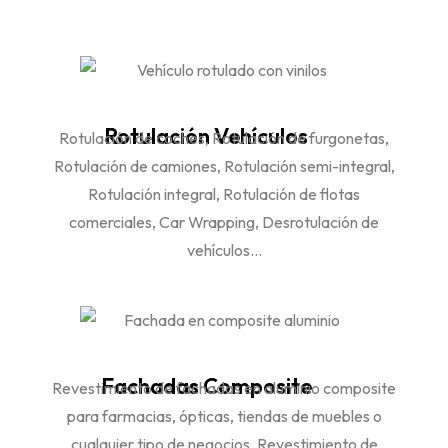
Rotulación Vehículos
Rotulación de coches, Rotulación de furgonetas,
Rotulación de camiones, Rotulación semi-integral,
Rotulación integral, Rotulación de flotas
comerciales, Car
Wrapping,
Desrotulación de
vehículos...
Fachadas Composite
Revestimiento de fachadas en aluminio composite
para farmacias, ópticas, tiendas de muebles o
cualquier tipo de negocios
, Revestimiento de